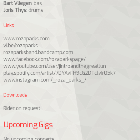
Bart Vliegen
: bas
Joris Thys
: drums
Links
www.rozaparks.com
vi.be/rozaparks
rozaparksband.bandcamp.com
www.facebook.com/rozaparkspage/
www.youtube.com/user/jintroandthegreatlun
play.spotify.com/artist/7DYAvFH9cG2DTclvIr05k7
www.instagram.com/_roza_parks_/
Downloads
Rider on request
Upcoming Gigs
No upcoming concerts