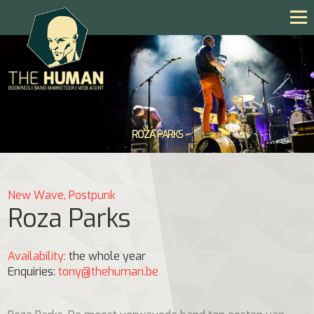
ROZA PARKS
ROZA PARKS
New Wave, Postpunk
Roza Parks
Availability:
the whole year
Enquiries:
tony@thehuman.be