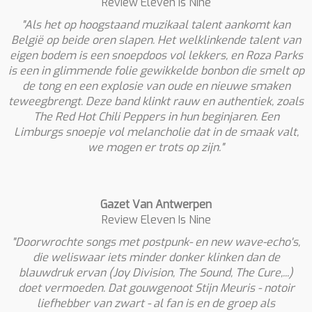
Review Eleven Is Nine
"Als het op hoogstaand muzikaal talent aankomt kan
België op beide oren slapen. Het welklinkende talent van
eigen bodem is een snoepdoos vol lekkers, en Roza Parks
is een in glimmende folie gewikkelde bonbon die smelt op
de tong en een explosie van oude en nieuwe smaken
teweegbrengt. Deze band klinkt rauw en authentiek, zoals
The Red Hot Chili Peppers in hun beginjaren. Een
Limburgs snoepje vol melancholie dat in de smaak valt,
we mogen er trots op zijn."
Gazet Van Antwerpen
Review Eleven Is Nine
"Doorwrochte songs met postpunk- en new wave-echo's,
die weliswaar iets minder donker klinken dan de
blauwdruk ervan (Joy Division, The Sound, The Cure,...)
doet vermoeden. Dat gouwgenoot Stijn Meuris - notoir
liefhebber van zwart - al fan is en de groep als