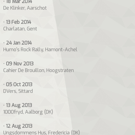
•
18 Mar 2014
De Klinker, Aarschot
•
13 Feb 2014
Charlatan, Gent
•
24 Jan 2014
Humo's Rock Rally, Hamont-Achel
•
09 Nov 2013
Cahier De Brouillon, Hoogstraten
•
05 Oct 2013
DVers, Sittard
•
13 Aug 2013
1000fryd, Aalborg (DK)
•
12 Aug 2013
Ungsdommens Hus, Fredericia (DK)