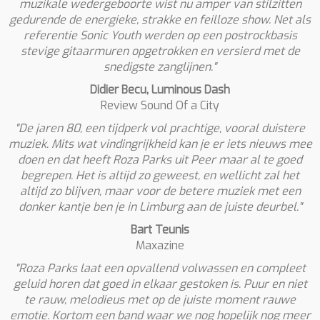
muzikale wedergeboorte wist nu amper van stilzitten
gedurende de energieke, strakke en feilloze show. Net als
referentie Sonic Youth werden op een postrockbasis
stevige gitaarmuren opgetrokken en versierd met de
snedigste zanglijnen."
Didier Becu, Luminous Dash
Review Sound Of a City
"De jaren 80, een tijdperk vol prachtige, vooral duistere
muziek. Mits wat vindingrijkheid kan je er iets nieuws mee
doen en dat heeft Roza Parks uit Peer maar al te goed
begrepen. Het is altijd zo geweest, en wellicht zal het
altijd zo blijven, maar voor de betere muziek met een
donker kantje ben je in Limburg aan de juiste deurbel."
Bart Teunis
Maxazine
"Roza Parks laat een opvallend volwassen en compleet
geluid horen dat goed in elkaar gestoken is. Puur en niet
te rauw, melodieus met op de juiste moment rauwe
emotie. Kortom een band waar we nog hopelijk nog meer