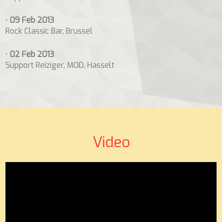
•
09 Feb 2013
Rock Classic Bar, Brussel
•
02 Feb 2013
Support Reiziger, MOD, Hasselt
Video