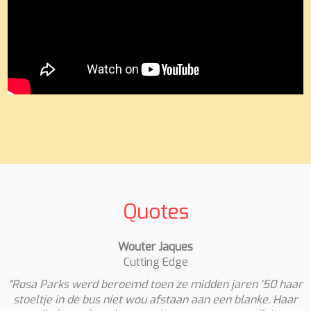
Quotes
Wouter Jaques
Cutting Edge
"Rosa Parks werd beroemd toen ze midden jaren '50 haar
stoeltje in de bus niet wou afstaan aan een blanke. Haar