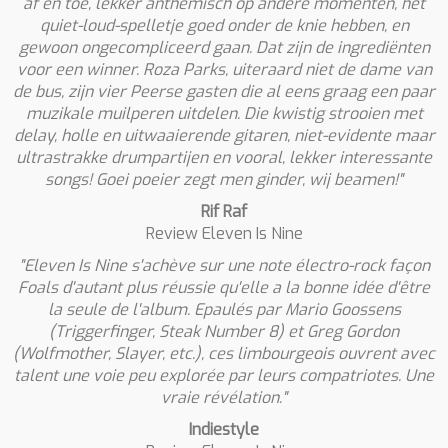
af en toe, lekker anthemisch op andere momenten, het
quiet-loud-spelletje goed onder de knie hebben, en
gewoon ongecompliceerd gaan. Dat zijn de ingrediënten
voor een winner. Roza Parks, uiteraard niet de dame van
de bus, zijn vier Peerse gasten die al eens graag een paar
muzikale muilperen uitdelen. Die kwistig strooien met
delay, holle en uitwaaierende gitaren, niet-evidente maar
ultrastrakke drumpartijen en vooral, lekker interessante
songs! Goei poeier zegt men ginder, wij beamen!"
Rif Raf
Review Eleven Is Nine
"Eleven Is Nine s'achève sur une note électro-rock façon
Foals d'autant plus réussie qu'elle a la bonne idée d'être
la seule de l'album. Epaulés par Mario Goossens
(Triggerfinger, Steak Number 8) et Greg Gordon
(Wolfmother, Slayer, etc.), ces limbourgeois ouvrent avec
talent une voie peu explorée par leurs compatriotes. Une
vraie révélation."
Indiestyle